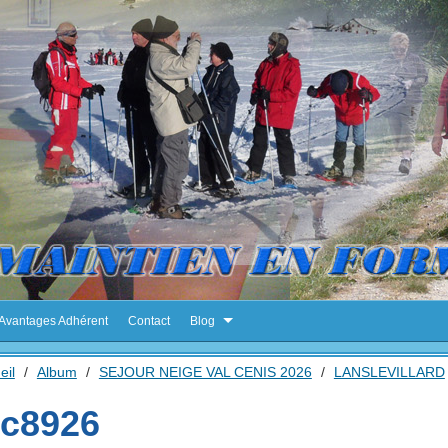
Avantages Adhérent
Contact
Blog
eil
/
Album
/
SEJOUR NEIGE VAL CENIS 2026
/
LANSLEVILLARD
c8926