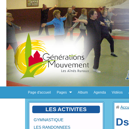
Page d'accueil
Pages
Album
Agenda
Vidéos
Accu
LES ACTIVITES
Ds
GYMNASTIQUE
LES RANDONNEES