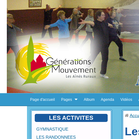
Page d'accueil
Pages
Album
Agenda
Vidéos
Accu
LES ACTIVITES
Le
GYMNASTIQUE
LES RANDONNEES