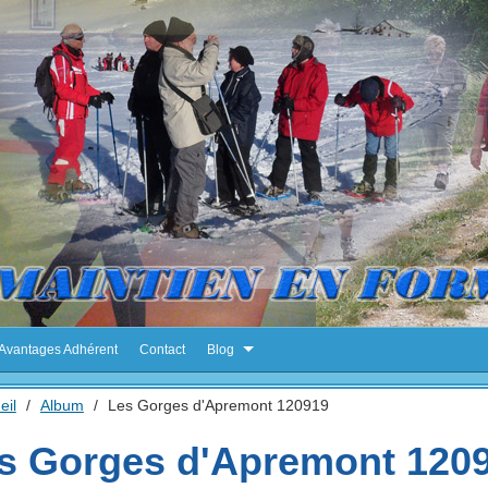
Avantages Adhérent
Contact
Blog
eil
/
Album
/
Les Gorges d'Apremont 120919
s Gorges d'Apremont 120