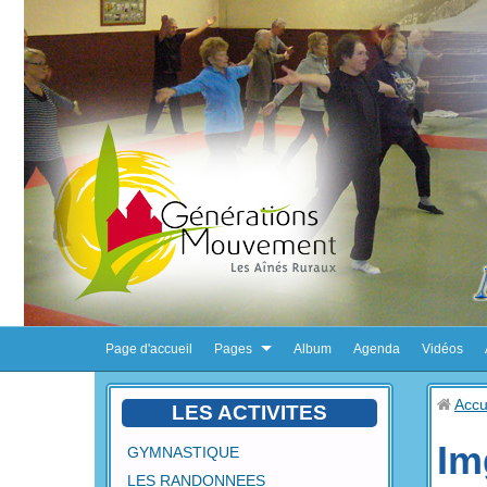
Page d'accueil
Pages
Album
Agenda
Vidéos
Accu
LES ACTIVITES
Im
GYMNASTIQUE
LES RANDONNEES