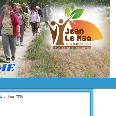
E
/
Img 7996