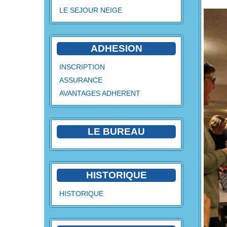
LE SEJOUR NEIGE
ADHESION
INSCRIPTION
ASSURANCE
AVANTAGES ADHERENT
LE BUREAU
HISTORIQUE
HISTORIQUE