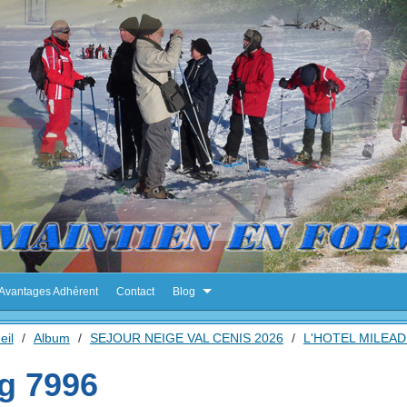
Avantages Adhérent
Contact
Blog
eil
/
Album
/
SEJOUR NEIGE VAL CENIS 2026
/
L'HOTEL MILEAD
g 7996