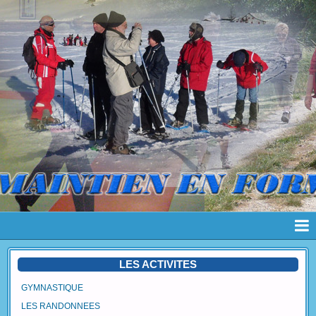
Page d'accueil
LES ACTIVITES
Pages
GYMNASTIQUE
LES RANDONNEES
Album