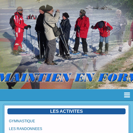
Page d'accueil
LES ACTIVITES
Pages
GYMNASTIQUE
LES RANDONNEES
Album