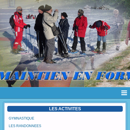
Page d'accueil
LES ACTIVITES
Pages
GYMNASTIQUE
LES RANDONNEES
Album