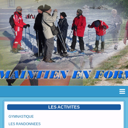
Page d'accueil
LES ACTIVITES
Pages
GYMNASTIQUE
LES RANDONNEES
Album