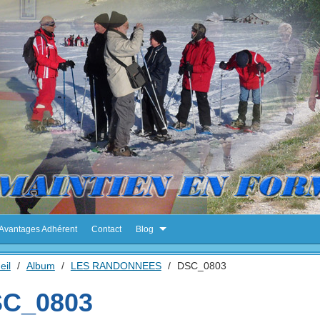
Avantages Adhérent
Contact
Blog
eil
/
Album
/
LES RANDONNEES
/
DSC_0803
C_0803