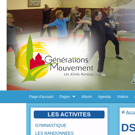
Page d'accueil
Pages
Album
Agenda
Vidéos
Accu
LES ACTIVITES
DS
GYMNASTIQUE
LES RANDONNEES