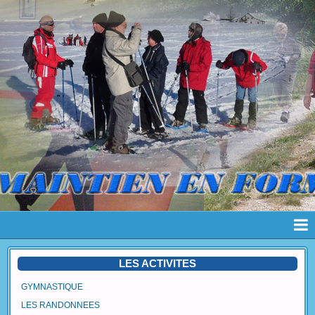
Page d'accueil
LES ACTIVITES
Pages
GYMNASTIQUE
LES RANDONNEES
Album