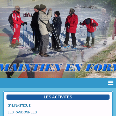
Page d'accueil
LES ACTIVITES
Pages
GYMNASTIQUE
LES RANDONNEES
Album