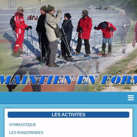
Page d'accueil
LES ACTIVITES
Pages
GYMNASTIQUE
LES RANDONNEES
Album