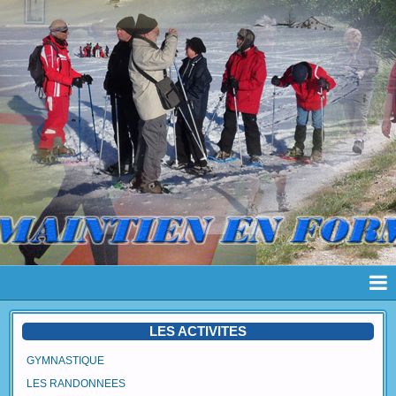
Page d'accueil
LES ACTIVITES
Pages
GYMNASTIQUE
LES RANDONNEES
Album