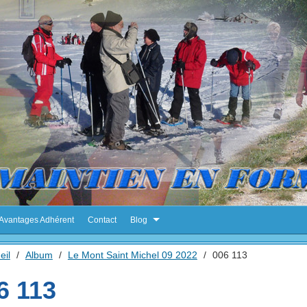
Avantages Adhérent
Contact
Blog
eil
/
Album
/
Le Mont Saint Michel 09 2022
/
006 113
6 113