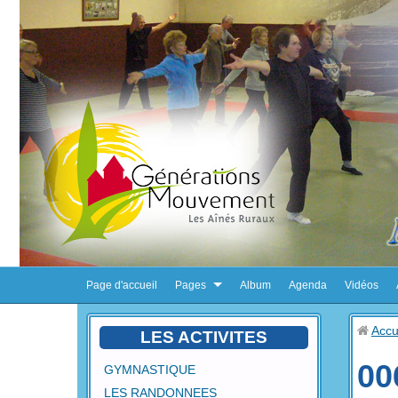
Page d'accueil
Pages
Album
Agenda
Vidéos
Accu
LES ACTIVITES
00
GYMNASTIQUE
LES RANDONNEES