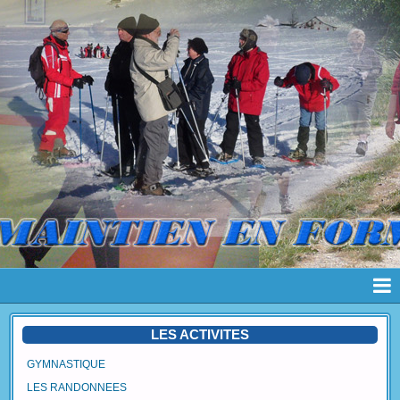
Page d'accueil
LES ACTIVITES
Pages
GYMNASTIQUE
LES RANDONNEES
Album