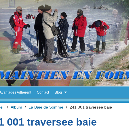
Avantages Adhérent
Contact
Blog
eil
/
Album
/
La Baie de Somme
/
241 001 traversee baie
1 001 traversee baie