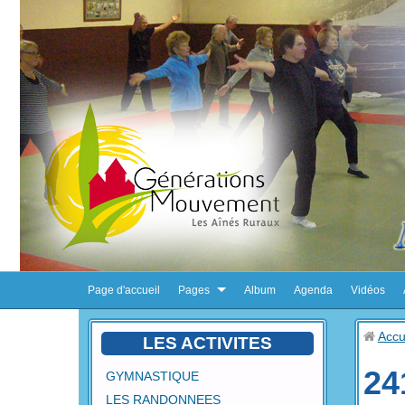
Page d'accueil
Pages
Album
Agenda
Vidéos
Accu
LES ACTIVITES
24
GYMNASTIQUE
LES RANDONNEES