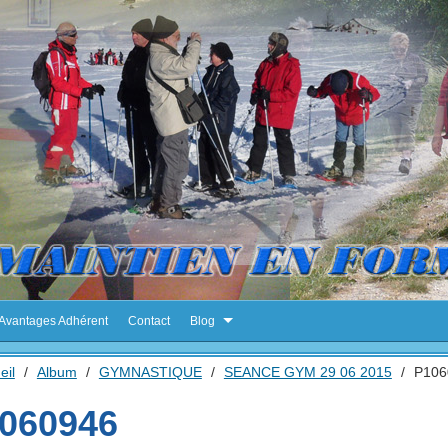
Avantages Adhérent
Contact
Blog
eil
/
Album
/
GYMNASTIQUE
/
SEANCE GYM 29 06 2015
/
P106
060946