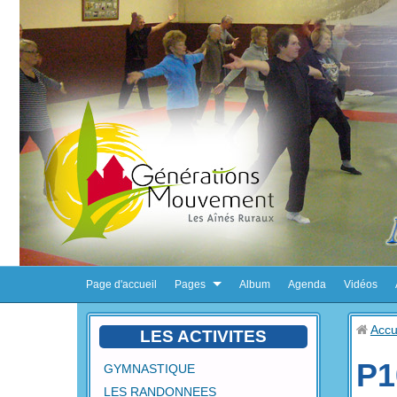
Page d'accueil
Pages
Album
Agenda
Vidéos
Accu
LES ACTIVITES
P1
GYMNASTIQUE
LES RANDONNEES