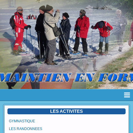
Page d'accueil
LES ACTIVITES
Pages
GYMNASTIQUE
LES RANDONNEES
Album